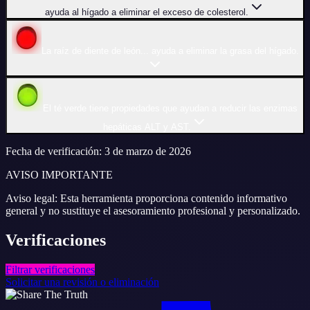
ayuda al hígado a eliminar el exceso de colesterol.
La raíz de diente de león... ayuda a eliminar la grasa del hígado.
El té verde tiene propiedades que ayudan a reducir las enzimas
hepáticas ALT y AST.
Fecha de verificación
:
3 de marzo de 2026
AVISO IMPORTANTE
Aviso legal: Esta herramienta proporciona contenido informativo
general y no sustituye el asesoramiento profesional y personalizado.
Verificaciones
Filtrar verificaciones
Solicitar una revisión o eliminación