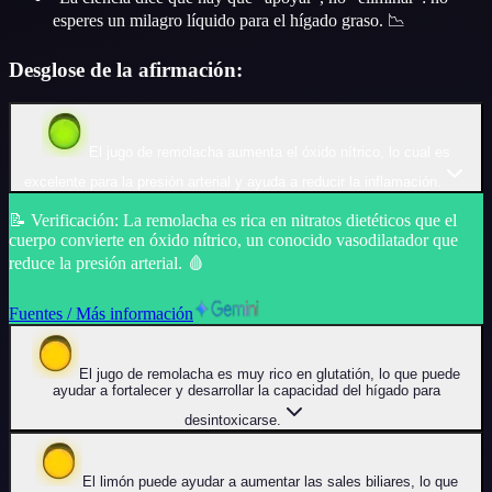
esperes un milagro líquido para el hígado graso. 📉
Desglose de la afirmación:
El jugo de remolacha aumenta el óxido nítrico, lo cual es
excelente para la presión arterial y ayuda a reducir la inflamación.
📝
Verificación
:
La remolacha es rica en nitratos dietéticos que el
cuerpo convierte en óxido nítrico, un conocido vasodilatador que
reduce la presión arterial. 🩸
Fuentes / Más información
El jugo de remolacha es muy rico en glutatión, lo que puede
ayudar a fortalecer y desarrollar la capacidad del hígado para
desintoxicarse.
El limón puede ayudar a aumentar las sales biliares, lo que