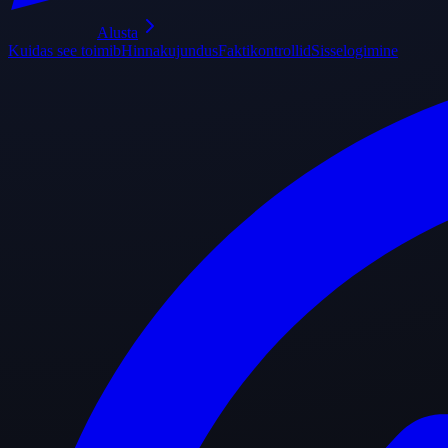
Alusta
Kuidas see toimib
Hinnakujundus
Faktikontrollid
Sisselogimine