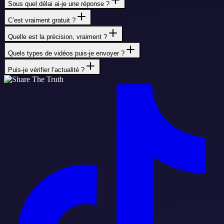
Sous quel délai ai-je une réponse ?
C’est vraiment gratuit ?
Quelle est la précision, vraiment ?
Quels types de vidéos puis-je envoyer ?
Puis-je vérifier l’actualité ?