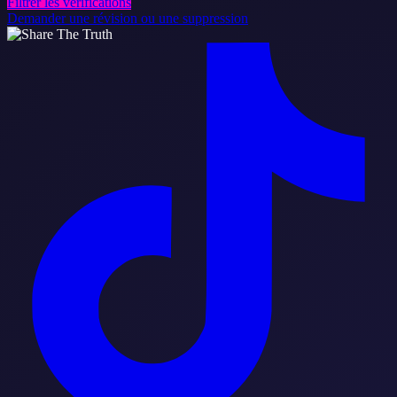
Filtrer les vérifications
Demander une révision ou une suppression