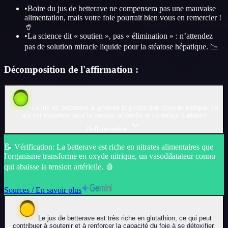
•
Boire du jus de betterave ne compensera pas une mauvaise
alimentation, mais votre foie pourrait bien vous en remercier !
🥤
•
La science dit « soutien », pas « élimination » : n’attendez
pas de solution miracle liquide pour la stéatose hépatique. 📉
Décomposition de l'affirmation :
Le jus de betterave augmente la production d'oxyde nitrique, ce
qui est excellent pour la tension artérielle et contribue à réduire
l'inflammation.
📝
Vérification
:
La betterave est riche en nitrates alimentaires que
l'organisme transforme en oxyde nitrique, un vasodilatateur connu
qui abaisse la tension artérielle. 🩸
Sources / En savoir plus
Le jus de betterave est très riche en glutathion, ce qui peut
contribuer à soutenir et à renforcer la capacité du foie à se détoxifier.