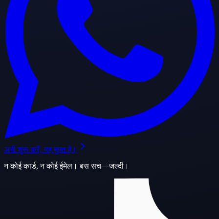
अभी शुरू करें, यह मुफ़्त है।
न कोई कार्ड, न कोई ईमेल। बस सच—जल्दी।