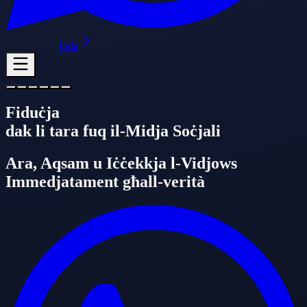
Ibda
Fiduċja
dak li tara fuq il-Midja Soċjali
Ara, Aqsam u Iċċekkja l-Vidjows
Immedjatament għall-verità