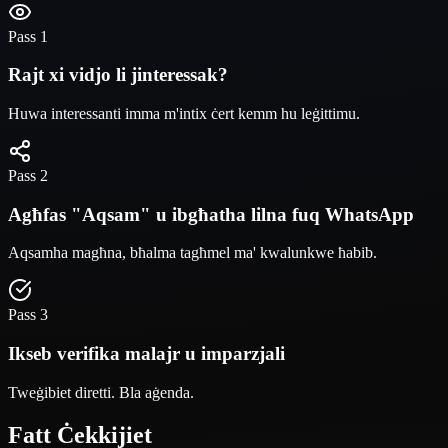
Pass 1
Rajt xi vidjo li jinteressak?
Huwa interessanti imma m'intix ċert kemm hu leġittimu.
Pass 2
Agħfas "Aqsam" u ibgħatha lilna fuq WhatsApp
Aqsamha magħna, bħalma tagħmel ma' kwalunkwe ħabib.
Pass 3
Ikseb verifika malajr u imparzjali
Tweġibiet diretti. Bla aġenda.
Fatt
Ċekkijiet