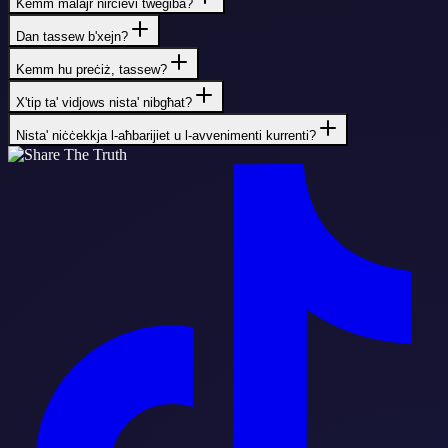
Kemm malajr nirċievi tweġiba?
Dan tassew b'xejn?
Kemm hu preċiż, tassew?
X'tip ta' vidjows nista' nibgħat?
Nista' niċċekkja l-aħbarijiet u l-avvenimenti kurrenti?