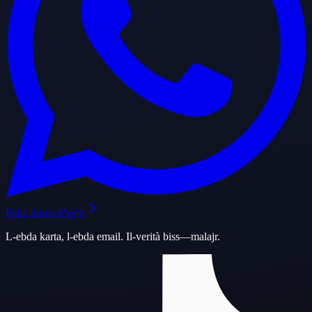
Ibda, huwa b'xejn
L-ebda karta, l-ebda email. Il-verità biss—malajr.