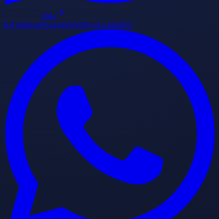
Ibda
Kif Jaħdem
Prezzijiet
Verifiki tal-Fatti
Idħol