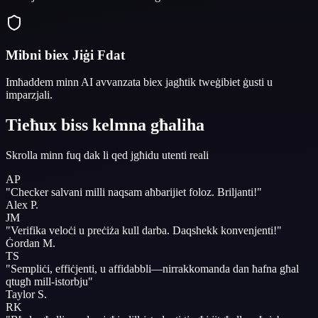
Mibni biex Jiġi Fdat
Imħaddem minn AI avvanzata biex jagħtik tweġibiet ġusti u
imparzjali.
Tieħux biss kelmna għaliha
Skrolla minn fuq dak li qed jgħidu utenti reali
AP
"
Checker salvani milli naqsam aħbarijiet foloz.
Briljanti!
"
Alex P.
JM
"
Verifika veloċi u preċiża kull darba.
Daqshekk konvenjenti!
"
Ġordan M.
TS
"
Sempliċi, effiċjenti, u affidabbli—nirrakkomanda dan ħafna għal
qtugħ mill-istorbju
"
Taylor S.
RK