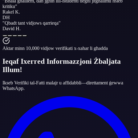
"
Bħala għalliem, dan jgħin lill-istudenti tiegħi jitgħallmu
ħsieb
kritiku
"
Rakel K.
DH
"
Qbadt tant
vidjows qarrieqa
"
David H.
Aktar minn 10,000 vidjow verifikati x-xahar li għadda
Ieqaf Ixerred Informazzjoni Żbaljata
Illum!
Ikseb Verifiki tal-Fatti malajr u affidabbli—direttament ġewwa
WhatsApp.