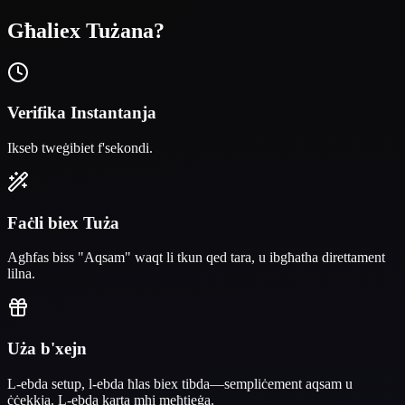
Għaliex Tużana?
Verifika Instantanja
Ikseb tweġibiet f'sekondi.
Faċli biex Tuża
Agħfas biss "Aqsam" waqt li tkun qed tara, u ibgħatha direttament
lilna.
Uża b'xejn
L-ebda setup, l-ebda ħlas biex tibda—sempliċement aqsam u
ċċekkja. L-ebda karta mhi meħtieġa.