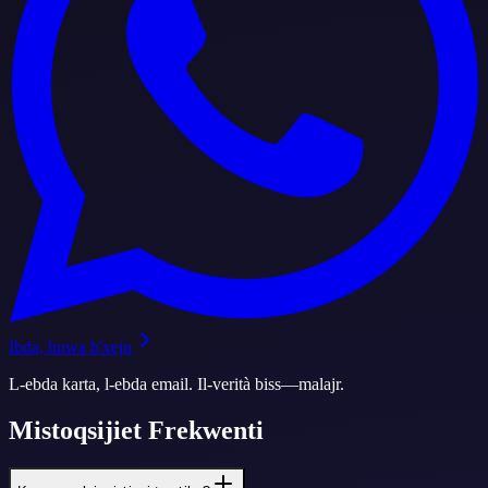
Ibda, huwa b'xejn
L-ebda karta, l-ebda email. Il-verità biss—malajr.
Mistoqsijiet Frekwenti