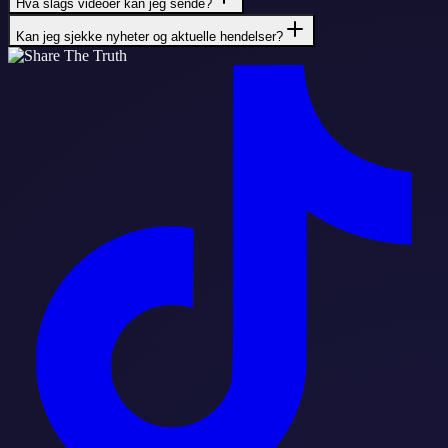
Hva slags videoer kan jeg sende?
Kan jeg sjekke nyheter og aktuelle hendelser?