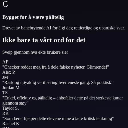
Bygget for å være pålitelig
Drevet av banebrytende AI for å gi deg rettferdige og upartiske svar.
Ikke bare ta vårt ord for det
Sveip gjennom hva ekte brukere sier
AP
"
Checker reddet meg fra å dele falske nyheter.
Glimrende!
"
Alex P.
JM
"
Rask og nøyaktig verifisering hver eneste gang.
Så praktisk!
"
Jordan M.
TS
"
Enkel, effektiv og pålitelig – anbefaler dette på det sterkeste
kutter
gjennom støy
"
Taylor S.
RK
"
Som lærer hjelper dette elevene mine å lære
kritisk tenkning
"
Rachel K.