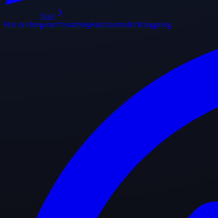
Start
Hur det fungerar
Prissättning
Faktakontroller
Inloggning